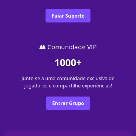
Falar Suporte
👥 Comunidade VIP
1000+
Junte-se a uma comunidade exclusiva de
jogadores e compartilhe experiências!
Entrar Grupo