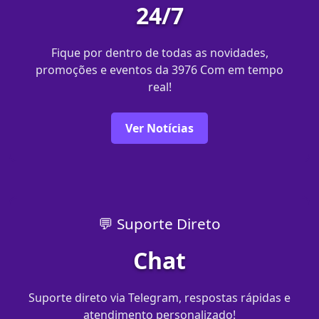
24/7
Fique por dentro de todas as novidades,
promoções e eventos da 3976 Com em tempo
real!
Ver Notícias
💬 Suporte Direto
Chat
Suporte direto via Telegram, respostas rápidas e
atendimento personalizado!