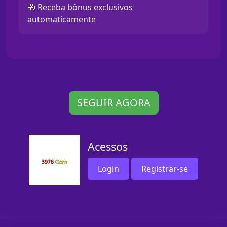
🎁 Receba bônus exclusivos
automaticamente
SEGUIR AGORA
Acessos
Login
Registrar-se