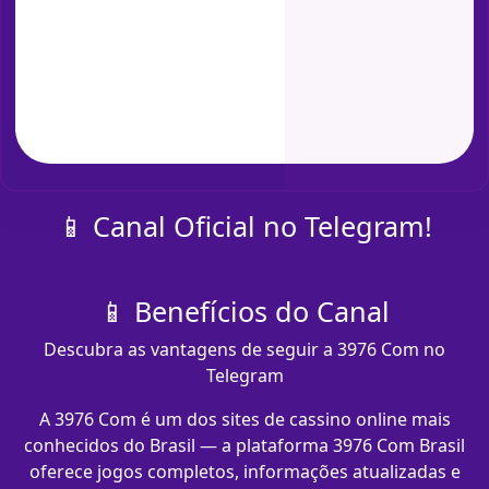
📱 Canal Oficial no Telegram!
📱 Benefícios do Canal
Descubra as vantagens de seguir a 3976 Com no
Telegram
A 3976 Com é um dos sites de cassino online mais
conhecidos do Brasil — a plataforma 3976 Com Brasil
oferece jogos completos, informações atualizadas e