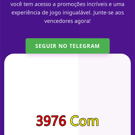
você tem acesso a promoções incríveis e uma
experiência de jogo inigualável. Junte-se aos
vencedores agora!
SEGUIR NO TELEGRAM