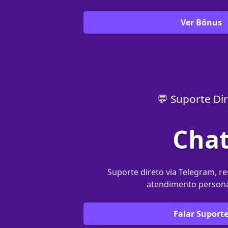
Ver Bônus
💬 Suporte Di
Cha
Suporte direto via Telegram, r
atendimento persona
Falar Suport