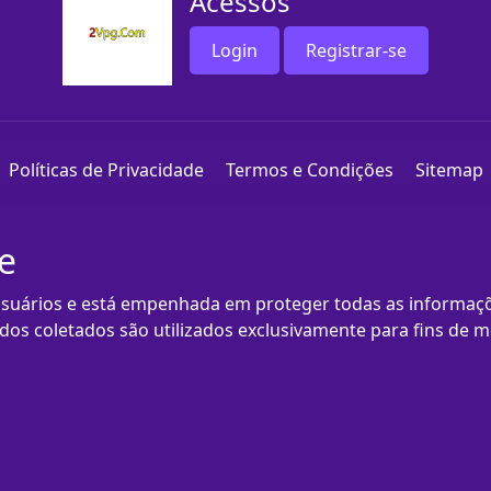
Acessos
Login
Registrar-se
Políticas de Privacidade
Termos e Condições
Sitemap
de
 usuários e está empenhada em proteger todas as informaçõ
os coletados são utilizados exclusivamente para fins de m