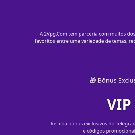
A 2Vpg.Com tem parceria com muitos dos 
favoritos entre uma variedade de temas, r
🎁 Bônus Exclu
VIP
Receba bônus exclusivos do Telegra
e códigos promocionai