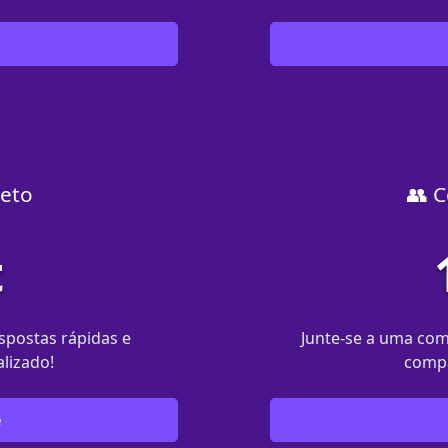
reto
👥 
t
espostas rápidas e
Junte-se a uma com
lizado!
compa
e