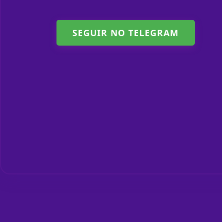
SEGUIR NO TELEGRAM