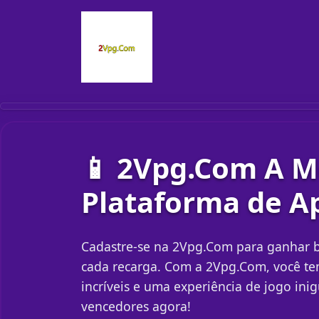
📱 2Vpg.Com A M
Plataforma de A
Cadastre-se na 2Vpg.Com para ganhar 
cada recarga. Com a 2Vpg.Com, você t
incríveis e uma experiência de jogo inig
vencedores agora!