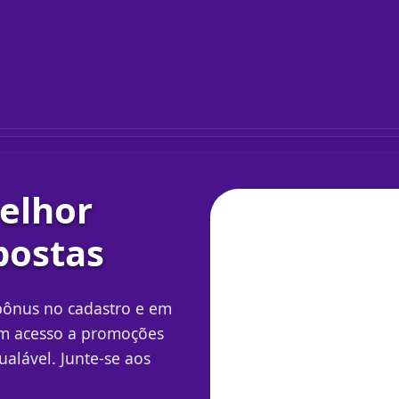
elhor
postas
bônus no cadastro e em
em acesso a promoções
ualável. Junte-se aos