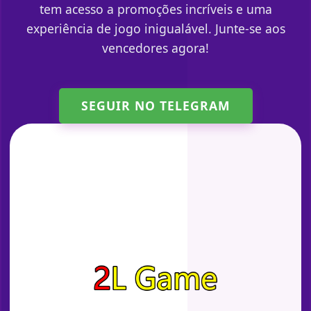
tem acesso a promoções incríveis e uma
experiência de jogo inigualável. Junte-se aos
vencedores agora!
SEGUIR NO TELEGRAM