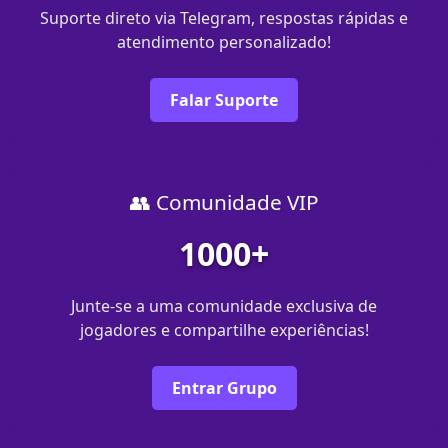
Suporte direto via Telegram, respostas rápidas e
atendimento personalizado!
Falar Suporte
👥 Comunidade VIP
1000+
Junte-se a uma comunidade exclusiva de
jogadores e compartilhe experiências!
Entrar Grupo