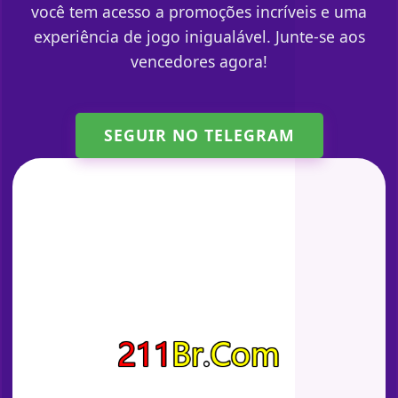
você tem acesso a promoções incríveis e uma
experiência de jogo inigualável. Junte-se aos
vencedores agora!
SEGUIR NO TELEGRAM