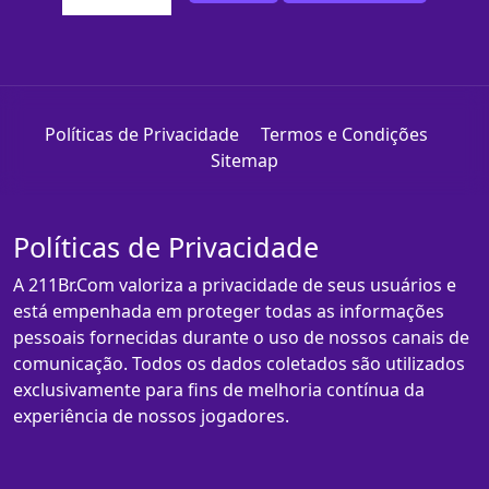
Políticas de Privacidade
Termos e Condições
Sitemap
Políticas de Privacidade
A 211Br.Com valoriza a privacidade de seus usuários e
está empenhada em proteger todas as informações
pessoais fornecidas durante o uso de nossos canais de
comunicação. Todos os dados coletados são utilizados
exclusivamente para fins de melhoria contínua da
experiência de nossos jogadores.