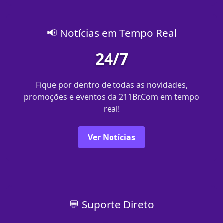
📢 Notícias em Tempo Real
24/7
Fique por dentro de todas as novidades,
promoções e eventos da 211Br.Com em tempo
real!
Ver Notícias
💬 Suporte Direto