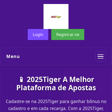
Login
Registrar-se
Menu
📱 2025Tiger A Melhor
Plataforma de Apostas
Cadastre-se na 2025Tiger para ganhar bônus no
cadastro e em cada recarga. Com a 2025Tiger,