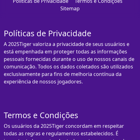
Políticas de Privacidade
Termos e Condições
Sitemap
Políticas de Privacidade
A 2025Tiger valoriza a privacidade de seus usuários e
está empenhada em proteger todas as informações
pessoais fornecidas durante o uso de nossos canais de
comunicação. Todos os dados coletados são utilizados
exclusivamente para fins de melhoria contínua da
experiência de nossos jogadores.
Termos e Condições
Os usuários da 2025Tiger concordam em respeitar
todas as regras e regulamentos estabelecidos. É