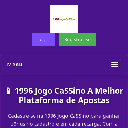
Login
Registrar-se
Menu
📱 1996 Jogo CaSSino A Melhor
Plataforma de Apostas
Cadastre-se na 1996 Jogo CaSSino para ganhar
bônus no cadastro e em cada recarga. Com a