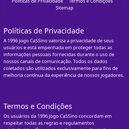
Políticas de Privacidade
Termos e Condições
Sitemap
Políticas de Privacidade
A 1996 Jogo CaSSino valoriza a privacidade de seus
usuários e está empenhada em proteger todas as
informações pessoais fornecidas durante o uso de
nossos canais de comunicação. Todos os dados
coletados são utilizados exclusivamente para fins de
melhoria contínua da experiência de nossos jogadores.
Termos e Condições
Os usuários da 1996 Jogo CaSSino concordam em
respeitar todas as regras e regulamentos