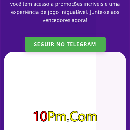
você tem acesso a promoções incríveis e uma
experiência de jogo inigualável. Junte-se aos
vencedores agora!
SEGUIR NO TELEGRAM