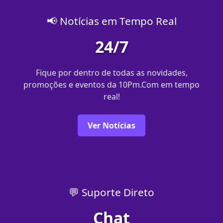
📢 Notícias em Tempo Real
24/7
Fique por dentro de todas as novidades,
promoções e eventos da 10Pm.Com em tempo
real!
Ver Notícias
💬 Suporte Direto
Chat