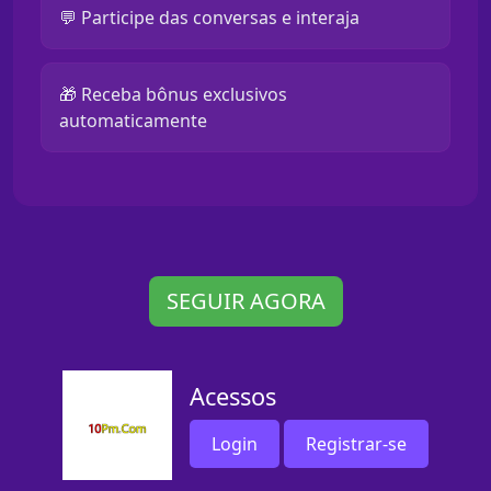
💬 Participe das conversas e interaja
🎁 Receba bônus exclusivos
automaticamente
SEGUIR AGORA
Acessos
Login
Registrar-se