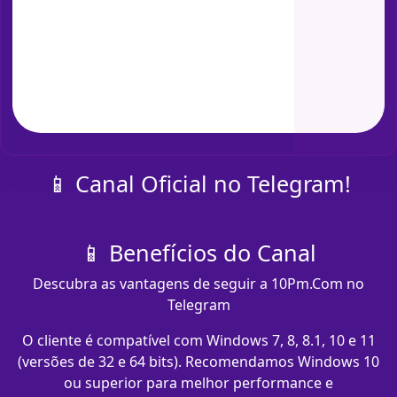
📱 Canal Oficial no Telegram!
📱 Benefícios do Canal
Descubra as vantagens de seguir a 10Pm.Com no
Telegram
O cliente é compatível com Windows 7, 8, 8.1, 10 e 11
(versões de 32 e 64 bits). Recomendamos Windows 10
ou superior para melhor performance e