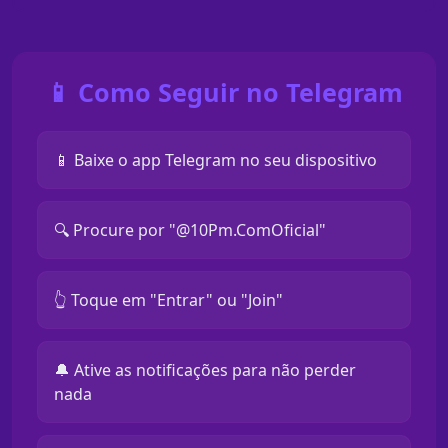
📱 Como Seguir no Telegram
📱 Baixe o app Telegram no seu dispositivo
🔍 Procure por "@10Pm.ComOficial"
👆 Toque em "Entrar" ou "Join"
🔔 Ative as notificações para não perder
nada