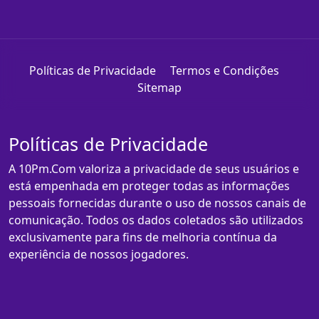
Políticas de Privacidade
Termos e Condições
Sitemap
Políticas de Privacidade
A 10Pm.Com valoriza a privacidade de seus usuários e
está empenhada em proteger todas as informações
pessoais fornecidas durante o uso de nossos canais de
comunicação. Todos os dados coletados são utilizados
exclusivamente para fins de melhoria contínua da
experiência de nossos jogadores.