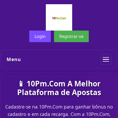
Login
Registrar-se
Menu
📱 10Pm.Com A Melhor
Plataforma de Apostas
Cadastre-se na 10Pm.Com para ganhar bônus no
cadastro e em cada recarga. Com a 10Pm.Com,