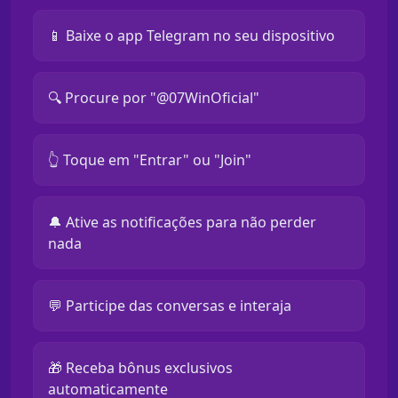
📱 Baixe o app Telegram no seu dispositivo
🔍 Procure por "@07WinOficial"
👆 Toque em "Entrar" ou "Join"
🔔 Ative as notificações para não perder
nada
💬 Participe das conversas e interaja
🎁 Receba bônus exclusivos
automaticamente