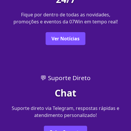
Fique por dentro de todas as novidades,
promoções e eventos da 07Win em tempo real!
Ver Notícias
💬 Suporte Direto
Chat
Suporte direto via Telegram, respostas rápidas e
atendimento personalizado!