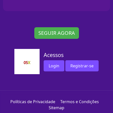
SEGUIR AGORA
Acessos
Login
Registrar-se
Políticas de Privacidade
Termos e Condições
Sitemap