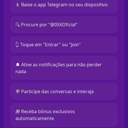
📱 Baixe o app Telegram no seu dispositivo
🔍 Procure por "@05XOficial"
👆 Toque em "Entrar" ou "Join"
🔔 Ative as notificações para não perder
nada
💬 Participe das conversas e interaja
🎁 Receba bônus exclusivos
automaticamente