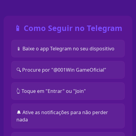
📱 Como Seguir no Telegram
📱 Baixe o app Telegram no seu dispositivo
🔍 Procure por "@001Win GameOficial"
👆 Toque em "Entrar" ou "Join"
🔔 Ative as notificações para não perder
nada