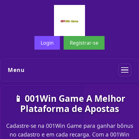
Login
Registrar-se
Menu
📱 001Win Game A Melhor
Plataforma de Apostas
Cadastre-se na 001Win Game para ganhar bônus
no cadastro e em cada recarga. Com a 001Win