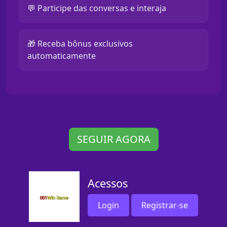
💬 Participe das conversas e interaja
🎁 Receba bônus exclusivos
automaticamente
SEGUIR AGORA
Acessos
Login
Registrar-se