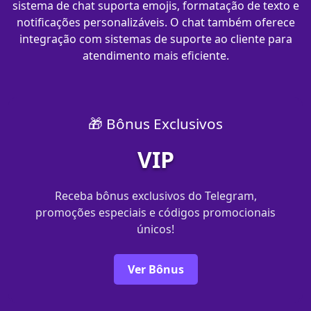
sistema de chat suporta emojis, formatação de texto e
notificações personalizáveis. O chat também oferece
integração com sistemas de suporte ao cliente para
atendimento mais eficiente.
🎁 Bônus Exclusivos
VIP
Receba bônus exclusivos do Telegram,
promoções especiais e códigos promocionais
únicos!
Ver Bônus